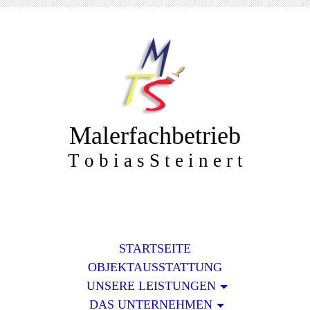
Malerfachbetrieb
T o b i a s S t e i n e r t
STARTSEITE
OBJEKTAUSSTATTUNG
UNSERE LEISTUNGEN
DAS UNTERNEHMEN